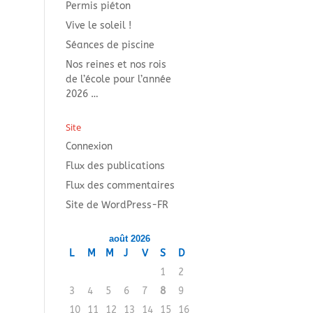
Permis piéton
Vive le soleil !
Séances de piscine
Nos reines et nos rois
de l’école pour l’année
2026 …
Site
Connexion
Flux des publications
Flux des commentaires
Site de WordPress-FR
août 2026
L
M
M
J
V
S
D
1
2
3
4
5
6
7
8
9
10
11
12
13
14
15
16