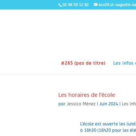
02 98 59 12 82
eco29.st-augustin.l
#265 (pas de titre)
Les infos 
Les horaires de l’école
par
Jessica Ménez
|
Juin 2024
|
Les inf
L’école est ouverte les lun
à 16h30 (16h20 pour les él