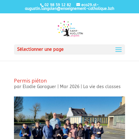
02 98 59 12 82
eco29.st-
augustin.langolen@enseignement-catholique.bzh
Sélectionner une page
Permis piéton
par
Elodie Goraguer
|
Mar 2026
|
La vie des classes