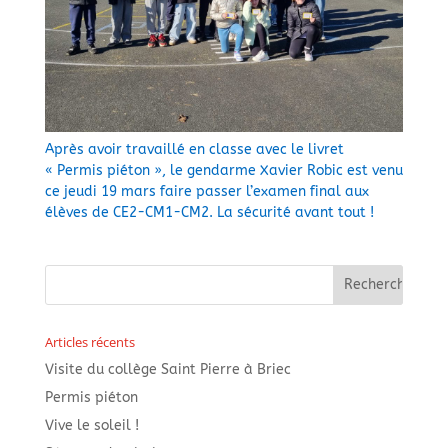
Après avoir travaillé en classe avec le livret
« Permis piéton », le gendarme Xavier Robic est venu
ce jeudi 19 mars faire passer l’examen final aux
élèves de CE2-CM1-CM2. La sécurité avant tout !
Articles récents
Visite du collège Saint Pierre à Briec
Permis piéton
Vive le soleil !