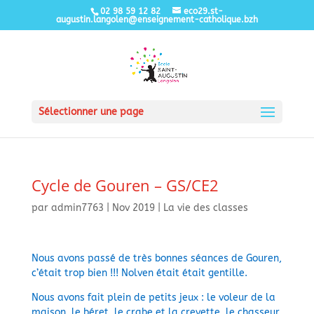
02 98 59 12 82
eco29.st-
augustin.langolen@enseignement-catholique.bzh
Sélectionner une page
Cycle de Gouren – GS/CE2
par
admin7763
|
Nov 2019
|
La vie des classes
Nous avons passé de très bonnes séances de Gouren,
c’était trop bien !!! Nolven était était gentille.
Nous avons fait plein de petits jeux : le voleur de la
maison, le béret, le crabe et la crevette, le chasseur