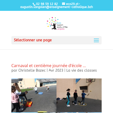
02 98 59 12 82
eco29.st-
augustin.langolen@enseignement-catholique.bzh
Sélectionner une page
Carnaval et centième journée d’école …
par
Christelle Bozec
|
Avr 2023
|
La vie des classes