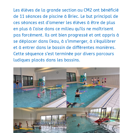
Les élèves de la grande section au CM2 ont bénéficié
de 11 séances de piscine à Briec. Le but principal de
ces séances est d’amener les élèves à être de plus
en plus à l’aise dans ce milieu qu’ils ne maîtrisent
pas forcément. Ils ont bien progressé et ont appris à
se déplacer dans l’eau, à s’immerger, à s’équilibrer
et à entrer dans le bassin de différentes manières.
Cette séquence s’est terminée par divers parcours
ludiques placés dans les bassins.