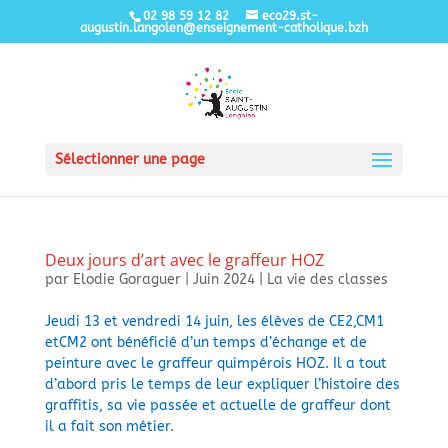
02 98 59 12 82
eco29.st-
augustin.langolen@enseignement-catholique.bzh
Sélectionner une page
Deux jours d’art avec le graffeur HOZ
par
Elodie Goraguer
|
Juin 2024
|
La vie des classes
Jeudi 13 et vendredi 14 juin, les élèves de CE2,CM1
etCM2 ont bénéficié d’un temps d’échange et de
peinture avec le graffeur quimpérois HOZ. Il a tout
d’abord pris le temps de leur expliquer l’histoire des
graffitis, sa vie passée et actuelle de graffeur dont
il a fait son métier.