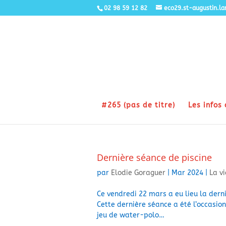
02 98 59 12 82
eco29.st-augustin.l
#265 (pas de titre)
Les infos 
Dernière séance de piscine
par
Elodie Goraguer
|
Mar 2024
|
La v
Ce vendredi 22 mars a eu lieu la dern
Cette dernière séance a été l’occasio
jeu de water-polo…