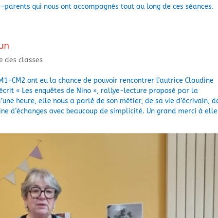
-parents qui nous ont accompagnés tout au long de ces séances.
run
ie des classes
M1-CM2 ont eu la chance de pouvoir rencontrer l’autrice Claudine
 écrit « Les enquêtes de Nino », rallye-lecture proposé par la
une heure, elle nous a parlé de son métier, de sa vie d’écrivain, d
ine d’échanges avec beaucoup de simplicité. Un grand merci à elle