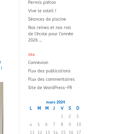
Permis piéton
Vive le soleil !
Séances de piscine
Nos reines et nos rois
de l’école pour l’année
2026 …
Site
e
Connexion
 !
Flux des publications
Flux des commentaires
Site de WordPress-FR
mars 2024
L
M
M
J
V
S
D
1
2
3
4
5
6
7
8
9
10
11
12
13
14
15
16
17