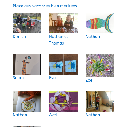
Place aux vacances bien méritées !!!
Dimitri
Nathan et
Nathan
Thomas
Solan
Eva
Zoé
Nathan
Axel
Nathan