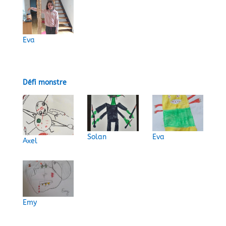
Eva
Défi monstre
Solan
Eva
Axel
Emy