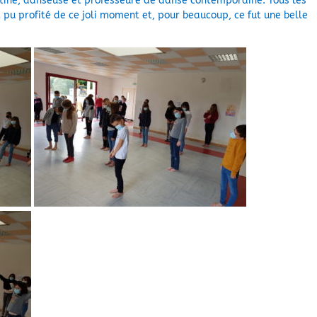
ine, danseuse et professeure de danse contemporaine. Tous les
 pu profité de ce joli moment et, pour beaucoup, ce fut une belle