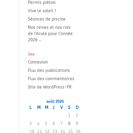
Permis piéton
Vive le soleil !
Séances de piscine
Nos reines et nos rois
de l’école pour l’année
2026 …
Site
Connexion
Flux des publications
Flux des commentaires
Site de WordPress-FR
août 2026
L
M
M
J
V
S
D
1
2
3
4
5
6
7
8
9
10
11
12
13
14
15
16