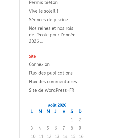
Permis piéton
Vive le soleil !
Séances de piscine
Nos reines et nos rois
de l’école pour l’année
2026 …
Site
Connexion
Flux des publications
Flux des commentaires
Site de WordPress-FR
août 2026
L
M
M
J
V
S
D
1
2
3
4
5
6
7
8
9
10
11
12
13
14
15
16