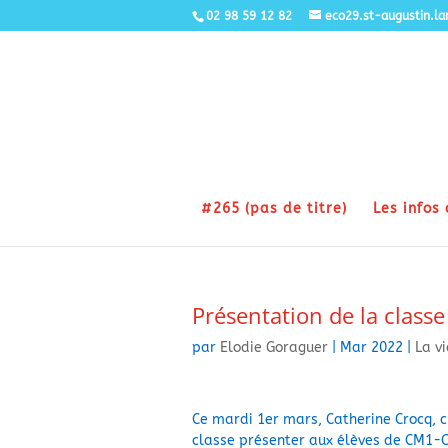
02 98 59 12 82
eco29.st-augustin.l
#265 (pas de titre)
Les infos 
Présentation de la classe
par
Elodie Goraguer
|
Mar 2022
|
La v
Ce mardi 1er mars, Catherine Crocq, c
classe présenter aux élèves de CM1-CM