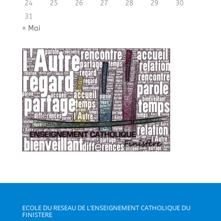
24
25
26
27
28
29
30
31
« Mai
ECOLE DU RESEAU DE L’ENSEIGNEMENT CATHOLIQUE DU
FINISTERE