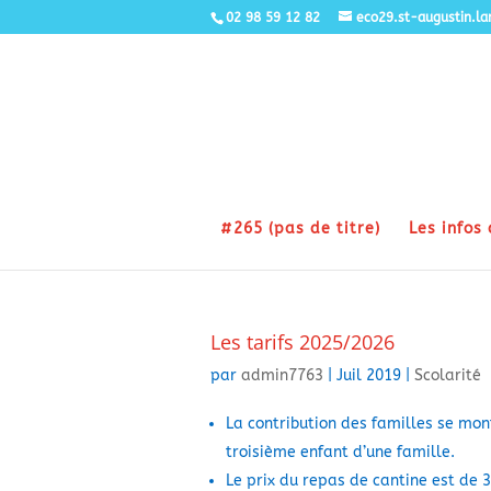
02 98 59 12 82
eco29.st-augustin.l
#265 (pas de titre)
Les infos 
Les tarifs 2025/2026
par
admin7763
|
Juil 2019
|
Scolarité
La contribution des familles se mon
troisième enfant d’une famille.
Le prix du repas de cantine est de 3