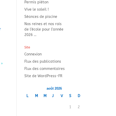
Permis piéton
Vive le soleil !
Séances de piscine
Nos reines et nos rois
r
de l’école pour l’année
2026 …
Site
Connexion
Flux des publications
 »
Flux des commentaires
Site de WordPress-FR
août 2026
L
M
M
J
V
S
D
1
2